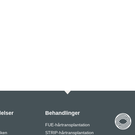
elser
Behandlinger
FUE-hårtransplantation
kken
STRIP-hårtransplantation