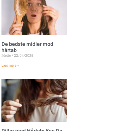
De bedste midler mod
hårtab
Mette
22/04/2025
Læs mere »
Piller mod Hårtab: Kan De