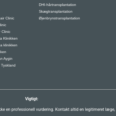
DHI-hårtransplantation
r
Skægtransplantation
air Clinic
Øjenbrynstransplantation
inic
 Clinic
 Klinikken
a klinikken
kken
n Aygin
 Tyskland
Vigtigt:
e en professionell vurdering. Kontakt altid en legitimeret læge,