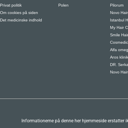
Privat politik
Polen
Pilorum
Om cookies på siden
Novo Hai
Det medicinske indhold
Istanbul H
My Hair Cl
Smile Hair
Cosmedica
Alfa omeg
Aros klini
DR. Serka
Novo Hair
Informationerne på denne her hjemmeside erstatter ikk