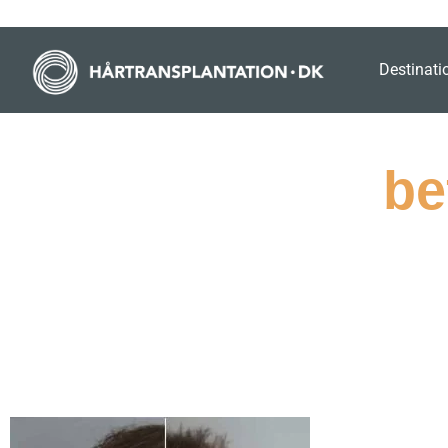
Destinati
be