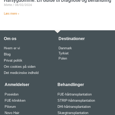
Hårsygdomme: En Guide til Diagnose og Behandling
Mette
08/02/2024
Læs mere »
Om os
Destinationer
Hvem er vi
Danmark
Tyrkiet
Blog
Polen
Privat politik
Om cookies på siden
Det medicinske indhold
Anmeldelser
Behandlinger
Poseidon
FUE-hårtransplantation
FUE-klinikken
STRIP-hårtransplantation
Pilorum
DHI-hårtransplantation
Novo Hair
Skægtransplantation