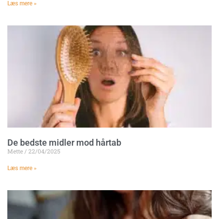
Læs mere »
De bedste midler mod hårtab
Mette
22/04/2025
Læs mere »