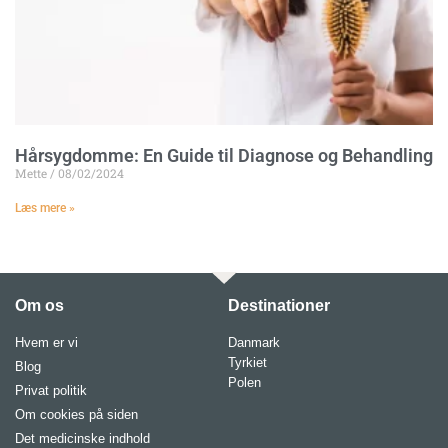
Hårsygdomme: En Guide til Diagnose og Behandling
Mette
08/02/2024
Læs mere »
Om os
Destinationer
Hvem er vi
Danmark
Tyrkiet
Blog
Polen
Privat politik
Om cookies på siden
Det medicinske indhold