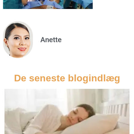
Anette
De seneste blogindlæg