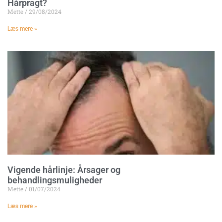
Hårpragt?
Mette
29/08/2024
Læs mere »
Vigende hårlinje: Årsager og
behandlingsmuligheder
Mette
01/07/2024
Læs mere »