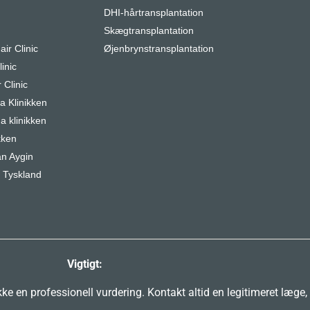
DHI-hårtransplantation
r
Skægtransplantation
air Clinic
Øjenbrynstransplantation
inic
 Clinic
 Klinikken
a klinikken
kken
n Aygin
 Tyskland
Vigtigt:
e en professionell vurdering. Kontakt altid en legitimeret læge,