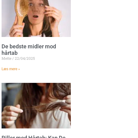
De bedste midler mod
hårtab
Mette
22/04/2025
Læs mere »
Piller mod Hårtab: Kan De