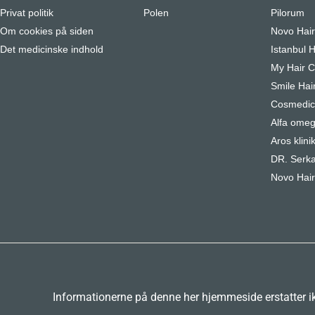
Privat politik
Polen
Pilorum
Om cookies på siden
Novo Hai
Det medicinske indhold
Istanbul H
My Hair Cl
Smile Hair
Cosmedica
Alfa omeg
Aros klini
DR. Serka
Novo Hair
Informationerne på denne her hjemmeside erstatter ikk