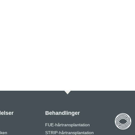
elser
Behandlinger
FUE-hårtransplantation
kken
STRIP-hårtransplantation