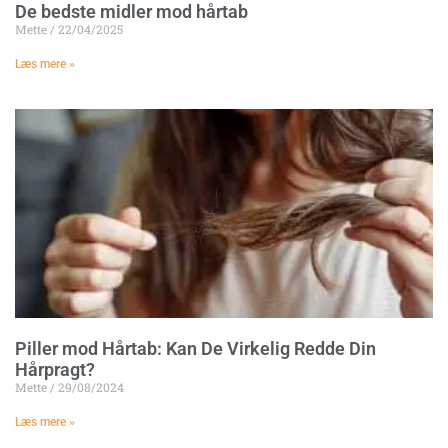
De bedste midler mod hårtab
Mette
22/04/2025
Læs mere »
Piller mod Hårtab: Kan De Virkelig Redde Din
Hårpragt?
Mette
29/08/2024
Læs mere »