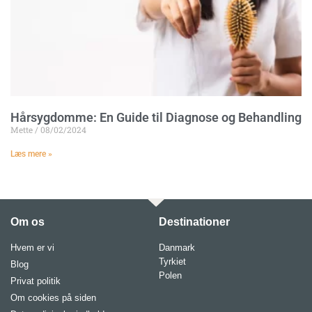
Hårsygdomme: En Guide til Diagnose og Behandling
Mette
08/02/2024
Læs mere »
Om os
Destinationer
Hvem er vi
Danmark
Tyrkiet
Blog
Polen
Privat politik
Om cookies på siden