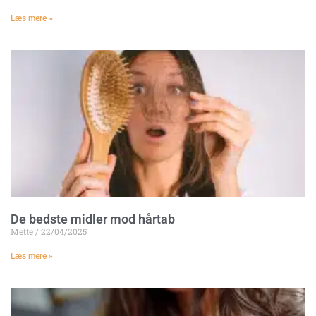
Læs mere »
De bedste midler mod hårtab
Mette
22/04/2025
Læs mere »