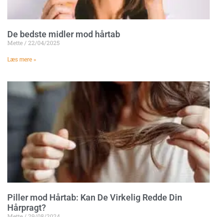
De bedste midler mod hårtab
Mette
22/04/2025
Læs mere »
Piller mod Hårtab: Kan De Virkelig Redde Din
Hårpragt?
Mette
29/08/2024