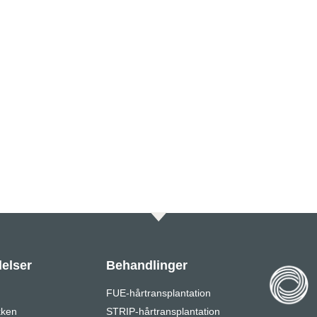
elser
Behandlinger
FUE-hårtransplantation
kken
STRIP-hårtransplantation