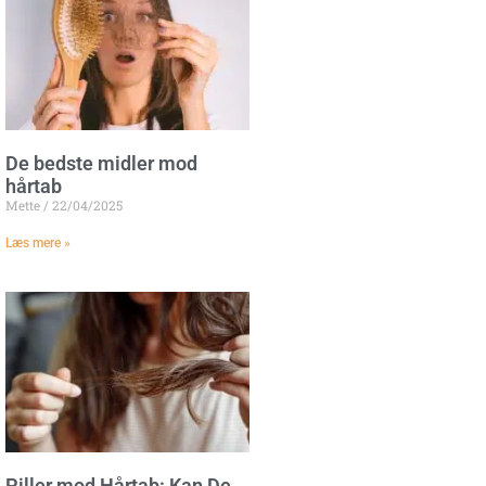
De bedste midler mod
hårtab
Mette
22/04/2025
Læs mere »
Piller mod Hårtab: Kan De