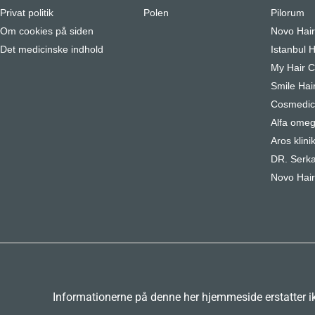
Privat politik
Polen
Pilorum
Om cookies på siden
Novo Hai
Det medicinske indhold
Istanbul H
My Hair Cl
Smile Hair
Cosmedica
Alfa omeg
Aros klini
DR. Serka
Novo Hair
Informationerne på denne her hjemmeside erstatter ikk