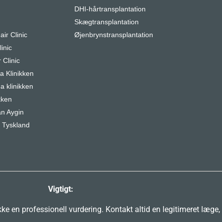
DHI-hårtransplantation
r
Skægtransplantation
air Clinic
Øjenbrynstransplantation
inic
 Clinic
 Klinikken
a klinikken
kken
n Aygin
 Tyskland
Vigtigt:
e en professionell vurdering. Kontakt altid en legitimeret læge,