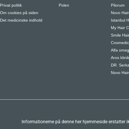
Privat politik
Polen
Pilorum
Om cookies på siden
Novo Hai
Det medicinske indhold
Istanbul H
My Hair Cl
Smile Hair
Cosmedica
Alfa omeg
Aros klini
DR. Serka
Novo Hair
Informationerne på denne her hjemmeside erstatter ikk