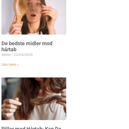
De bedste midler mod
hårtab
Mette
22/04/2025
Læs mere »
Piller mod Hårtab: Kan De