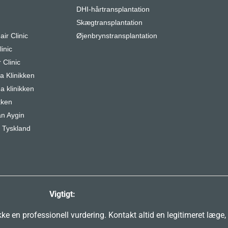
DHI-hårtransplantation
r
Skægtransplantation
air Clinic
Øjenbrynstransplantation
inic
 Clinic
 Klinikken
a klinikken
kken
n Aygin
 Tyskland
Vigtigt:
e en professionell vurdering. Kontakt altid en legitimeret læge,