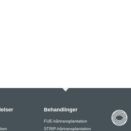
elser
Behandlinger
FUE-hårtransplantation
kken
STRIP-hårtransplantation