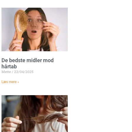
De bedste midler mod
hårtab
Mette
22/04/2025
Læs mere »