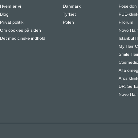
Hvem er vi
Danmark
Poseidon
Blog
Tyrkiet
FUE-klini
Privat politik
Polen
Pilorum
Om cookies på siden
Novo Hai
Det medicinske indhold
Istanbul H
My Hair Cl
Smile Hair
Cosmedica
Alfa omeg
Aros klini
DR. Serka
Novo Hair