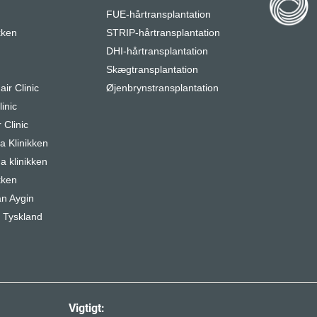
FUE-hårtransplantation
kken
STRIP-hårtransplantation
DHI-hårtransplantation
r
Skægtransplantation
air Clinic
Øjenbrynstransplantation
inic
 Clinic
 Klinikken
a klinikken
kken
n Aygin
 Tyskland
Vigtigt: