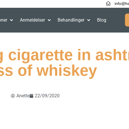
info@ha
oner
Anmeldelser
Behandlinger
Blog
 cigarette in asht
ss of whiskey
Anette
22/09/2020