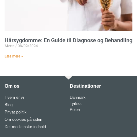
Hårsygdomme: En Guide til Diagnose og Behandling
Mette
08/02/2024
Læs mere »
Om os
Destinationer
Hvem er vi
Danmark
Tyrkiet
Blog
Polen
Privat politik
Om cookies på siden
Det medicinske indhold