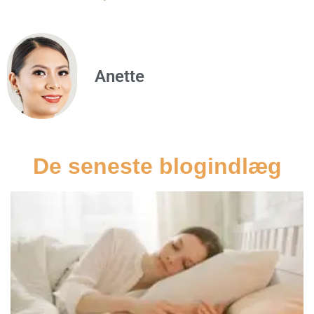
Anette
De seneste blogindlæg