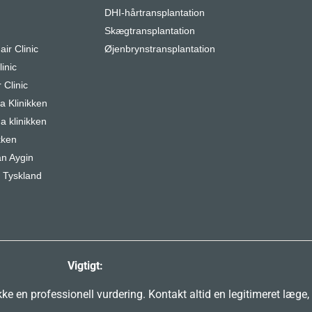
DHI-hårtransplantation
r
Skægtransplantation
air Clinic
Øjenbrynstransplantation
inic
 Clinic
 Klinikken
a klinikken
kken
n Aygin
 Tyskland
Vigtigt:
e en professionell vurdering. Kontakt altid en legitimeret læge,