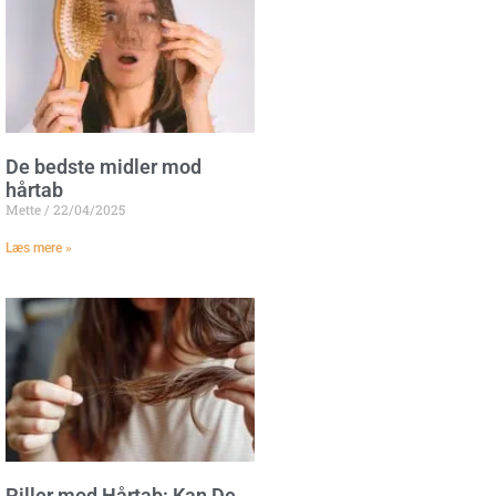
De bedste midler mod
hårtab
Mette
22/04/2025
Læs mere »
Piller mod Hårtab: Kan De