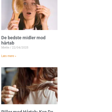
De bedste midler mod
hårtab
Mette
22/04/2025
Læs mere »
Piller mod Hårtab: Kan De