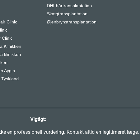
DHI-hårtransplantation
r
Skægtransplantation
air Clinic
Øjenbrynstransplantation
inic
 Clinic
 Klinikken
a klinikken
kken
n Aygin
 Tyskland
Vigtigt:
e en professionell vurdering. Kontakt altid en legitimeret læge,