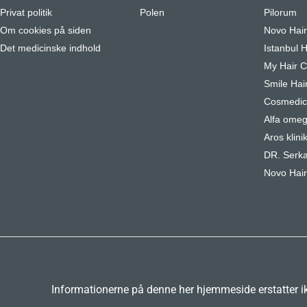
Privat politik
Polen
Pilorum
Om cookies på siden
Novo Hai
Det medicinske indhold
Istanbul H
My Hair Cl
Smile Hair
Cosmedica
Alfa omeg
Aros klini
DR. Serka
Novo Hair
Informationerne på denne her hjemmeside erstatter ikk