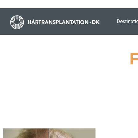
Destinati
F