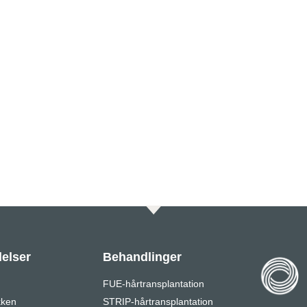
elser
Behandlinger
FUE-hårtransplantation
kken
STRIP-hårtransplantation