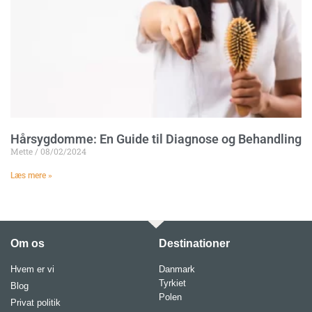
Hårsygdomme: En Guide til Diagnose og Behandling
Mette
08/02/2024
Læs mere »
Om os
Destinationer
Hvem er vi
Danmark
Tyrkiet
Blog
Polen
Privat politik