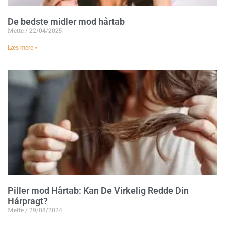
De bedste midler mod hårtab
Mette
22/04/2025
Læs mere »
Piller mod Hårtab: Kan De Virkelig Redde Din
Hårpragt?
Mette
29/08/2024