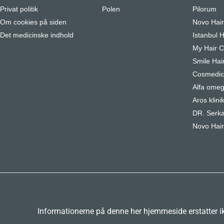
Privat politik
Polen
Pilorum
Om cookies på siden
Novo Hai
Det medicinske indhold
Istanbul H
My Hair Cl
Smile Hair
Cosmedica
Alfa omeg
Aros klini
DR. Serka
Novo Hair
Informationerne på denne her hjemmeside erstatter ikk