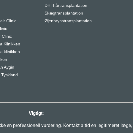
DHI-hårtransplantation
r
Skægtransplantation
air Clinic
Øjenbrynstransplantation
inic
 Clinic
 Klinikken
a klinikken
kken
n Aygin
 Tyskland
Vigtigt:
e en professionell vurdering. Kontakt altid en legitimeret læge,