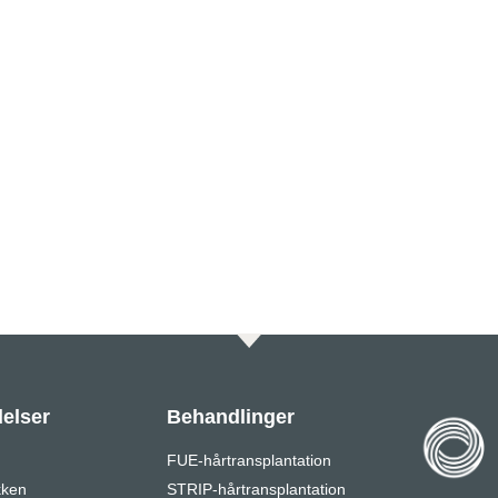
elser
Behandlinger
FUE-hårtransplantation
kken
STRIP-hårtransplantation