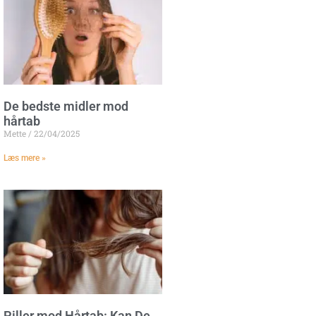
De bedste midler mod
hårtab
Mette
22/04/2025
Læs mere »
Piller mod Hårtab: Kan De