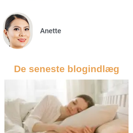
Anette
De seneste blogindlæg