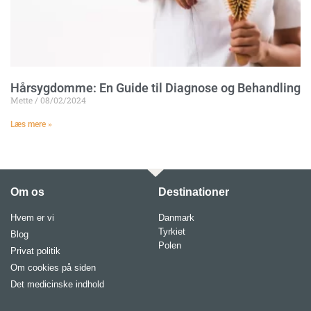
Hårsygdomme: En Guide til Diagnose og Behandling
Mette
08/02/2024
Læs mere »
Om os
Destinationer
Hvem er vi
Danmark
Tyrkiet
Blog
Polen
Privat politik
Om cookies på siden
Det medicinske indhold