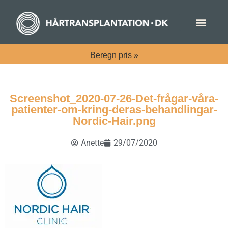
Beregn
pris »
Screenshot_2020-07-26-Det-frågar-våra-
patienter-om-kring-deras-behandlingar-
Nordic-Hair.png
Anette
29/07/2020