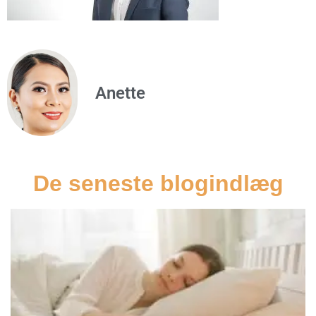
Anette
De seneste blogindlæg