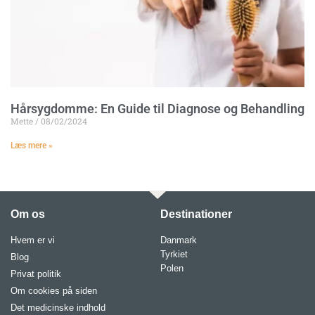
Hårsygdomme: En Guide til Diagnose og Behandling
Mette
08/02/2024
Læs mere »
Om os
Destinationer
Hvem er vi
Danmark
Tyrkiet
Blog
Polen
Privat politik
Om cookies på siden
Det medicinske indhold