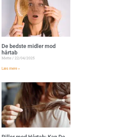
De bedste midler mod
hårtab
Mette
22/04/2025
Læs mere »
Piller mod Hårtab: Kan De