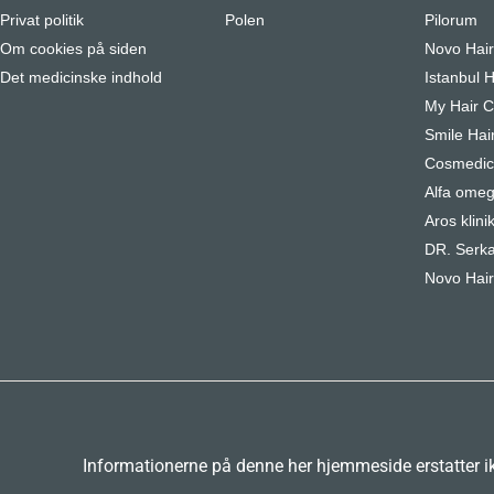
Privat politik
Polen
Pilorum
Om cookies på siden
Novo Hai
Det medicinske indhold
Istanbul H
My Hair Cl
Smile Hair
Cosmedica
Alfa omeg
Aros klini
DR. Serka
Novo Hair
Informationerne på denne her hjemmeside erstatter ikk