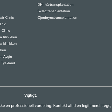
DHI-hårtransplantation
r
Skægtransplantation
air Clinic
Øjenbrynstransplantation
inic
 Clinic
 Klinikken
a klinikken
kken
n Aygin
 Tyskland
Vigtigt:
e en professionell vurdering. Kontakt altid en legitimeret læge,