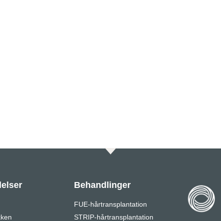
elser
Behandlinger
FUE-hårtransplantation
kken
STRIP-hårtransplantation