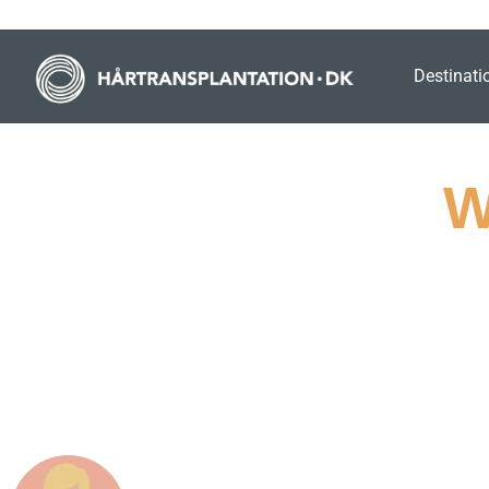
Destinati
W